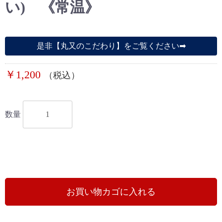
い) 《常温》
是非【丸又のこだわり】をご覧ください➡︎︎
￥1,200
（税込）
数量
お買い物カゴに入れる