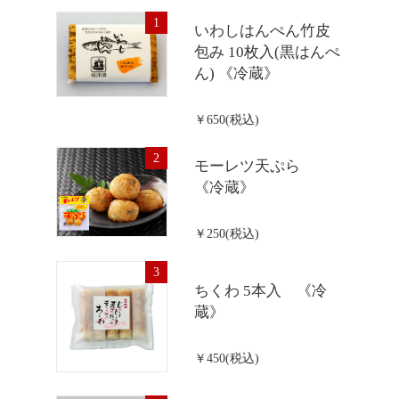
1
いわしはんぺん竹皮
包み 10枚入(黒はんぺ
ん) 《冷蔵》
￥650(税込)
2
モーレツ天ぷら
《冷蔵》
￥250(税込)
3
ちくわ 5本入 《冷
蔵》
￥450(税込)