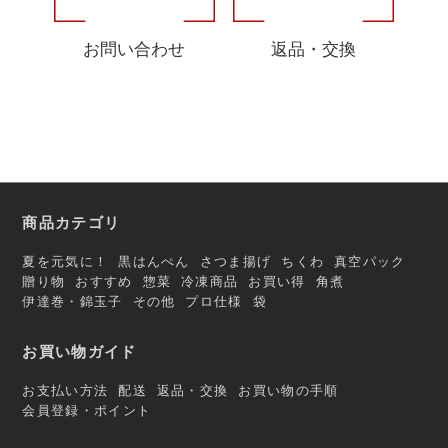
お問い合わせ
返品・交換
商品カテゴリ
夏を元気に！
黒はんぺん
さつま揚げ
ちくわ
真空パック
贈り物
おすすめ
惣菜
冷凍商品
お買い得
角煮
伊達巻・錦玉子
その他
プロ仕様
袋
お買い物ガイド
お支払い方法
配送
返品・交換
お買い物の手順
会員登録・ポイント