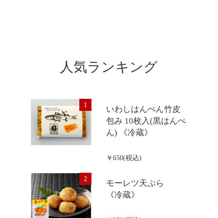
人気ランキング
1
いわしはんぺん竹皮
包み 10枚入(黒はんぺ
ん) 《冷蔵》
￥650(税込)
2
モーレツ天ぷら
《冷蔵》