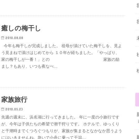
癒しの梅干し
2010.08.08
今年も梅干しが完成しました。 祖母が漬けていた梅干しを、見よ
う見まねで漬けはじめてから １０年が経ちました。「やっぱり、
家の梅干しが一番！」との 家族の励
まし？もあり、いつも夜なべ…
家族旅行
2010.05.23
先週の週末に、浜名湖に行ってきました。 年に一度の小旅行です
が、今年は子供たちの希望で潮干狩りです。 ホテルで、ゆっくり
と干潮時までくつろぐつもりが、家族が集まるとなかなか思うよう
にはいきませんね。急いで小舟に乗って干潟…