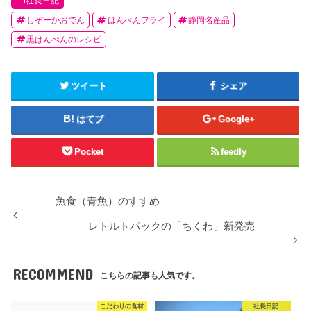
社長日記
しぞーかおでん
はんぺんフライ
静岡名産品
黒はんぺんのレシピ
ツイート
シェア
はてブ
Google+
Pocket
feedly
魚食（青魚）のすすめ
レトルトパックの「ちくわ」新発売
RECOMMEND
こちらの記事も人気です。
こだわりの食材
社長日記