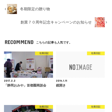
冬期限定の贈り物
創業７０周年記念キャンペーンのお知らせ
RECOMMEND
こちらの記事も人気です。
社長日記
社長日記
2017.2.2
2014.1.11
「静岡おみや」首都圏商談会
鏡開き
社長日記
社長日記