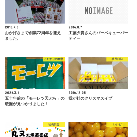
2018.4.6
2014.8.7
おかげさまで創業72周年を迎え
工藤夕貴さんのバーベキューパー
ました。
ティー
こだわりの食材
社長日記
2026.3.1
2016.12.25
五十年前の「モーレツ天ぷら」の
我が社のクリスマスイブ
暖簾が見つかりました！
社長日記
レシピ