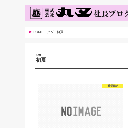
HOME
タグ : 初夏
TAG
初夏
社長日記