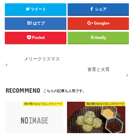
ツイート
シェア
はてブ
Google+
Pocket
feedly
メリークリスマス
食育と火育
RECOMMEND
こちらの記事も人気です。
我が家のおもてなしスウィーツ
我が家のおもてなしスウィーツ