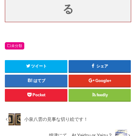
る
未分類
ツイート
シェア
はてブ
Google+
Pocket
feedly
小泉八雲の見事な切り絵です！
焼津にて At Yaidzu or Yaizu ?