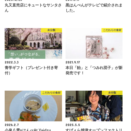
丸又直売店にキュートなサンタさ
黒はんぺんがテレビで紹介されま
ん
した。
未分類
こだわりの食材
2022.3.3
2021.9.17
青学ギフト（プレゼント付き寄
本日「飴」と「つみれ団子」が新
付）
発売です！
こだわりの食材
未分類
2026.2.7
2025.5.5
小泉八雲×はんべAt Yaidzu
すげぇら焼津オープンファクトリ