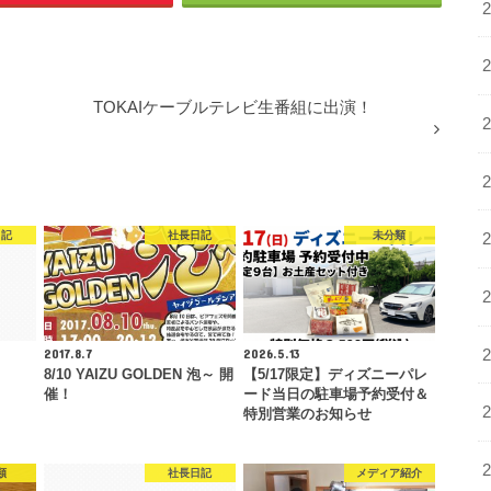
TOKAIケーブルテレビ生番組に出演！
日記
社長日記
未分類
2017.8.7
2026.5.13
8/10 YAIZU GOLDEN 泡～ 開
【5/17限定】ディズニーパレ
催！
ード当日の駐車場予約受付＆
特別営業のお知らせ
類
社長日記
メディア紹介